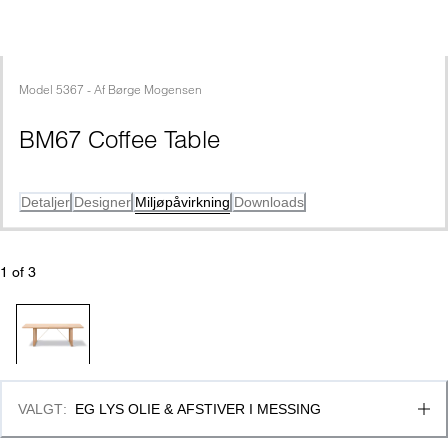
Model
5367
 - 
Af
Børge Mogensen
BM67 Coffee Table
Detaljer
Designer
Miljøpåvirkning
Downloads
1
 of 
3
VALGT
:
EG LYS OLIE & AFSTIVER I MESSING