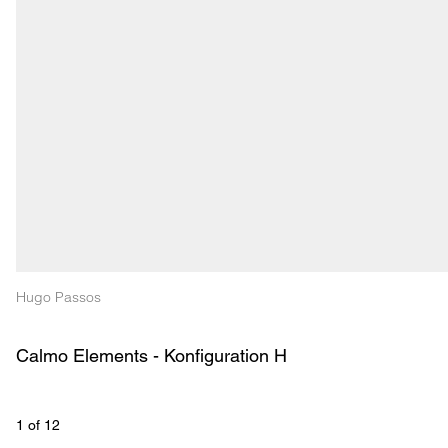
Hugo Passos
Calmo Elements - Konfiguration H
1
 of 
12