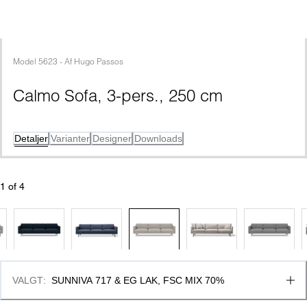
Model
5623
 - 
Af
Hugo Passos
Calmo Sofa, 3-pers., 250 cm
Detaljer
Varianter
Designer
Downloads
1
 of 
4
VALGT
:
SUNNIVA 717 & EG LAK, FSC MIX 70%