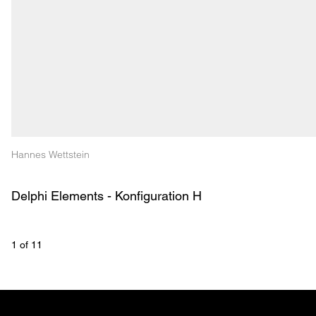
Hannes Wettstein
Delphi Elements - Konfiguration H
1
 of 
11