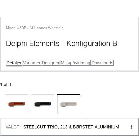
Model
450B
 - 
Af
Hannes Wettstein
Delphi Elements - Konfiguration B
Detaljer
Varianter
Designer
Miljøpåvirkning
Downloads
1
 of 
4
VALGT
:
STEELCUT TRIO, 213 & BØRSTET ALUMINIUM