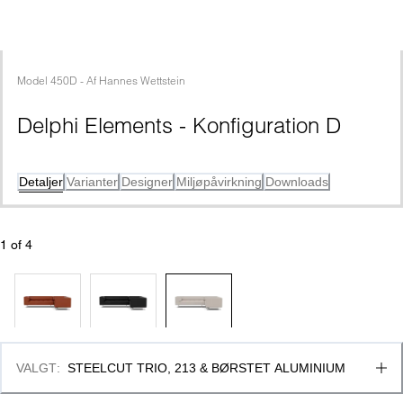
Model
450D
 - 
Af
Hannes Wettstein
Delphi Elements - Konfiguration D
Detaljer
Varianter
Designer
Miljøpåvirkning
Downloads
1
 of 
4
VALGT
:
STEELCUT TRIO, 213 & BØRSTET ALUMINIUM