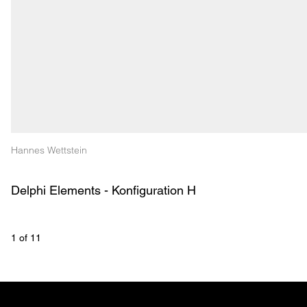
Hannes Wettstein
Delphi Elements - Konfiguration H
1
 of 
11