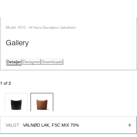
Model
1610
 - 
Af
Hans Sandgren Jakobsen
Gallery
Detaljer
Designer
Downloads
1
 of 
2
VALGT
:
VALNØD LAK, FSC MIX 70%