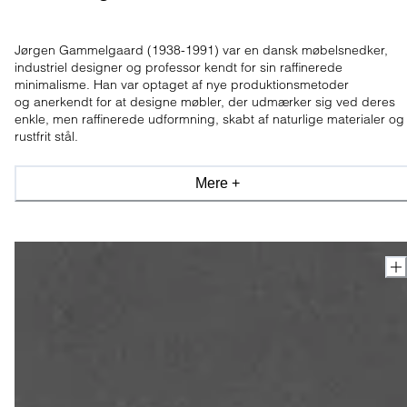
Jørgen Gammelgaard
(1938-1991)
var en dansk møbelsnedker,
industriel designer og professor kendt for sin raffinerede
minimalisme. Han var optaget af
nye produktionsmetoder
og
anerkendt for at designe møbler, der udmærker sig ved deres
enkle, men raffinerede udformning, skabt af naturlige materialer og
rustfrit stål.
Mere +
Gammelgaard blev oprindeligt uddannet møbelsnedker hos den
kendte københavnske møbelsnedker AJ Iversen og arbejdede en
overgang under arkitekt Grete Jalk. Herefter blev han elev på Det
Kongelige Akademis møbelskole under Poul Kjærholm.
Gammelgaard arbejdede i slutning af 1960'erne i tegnestuerne hos
Arne Jacobsen.