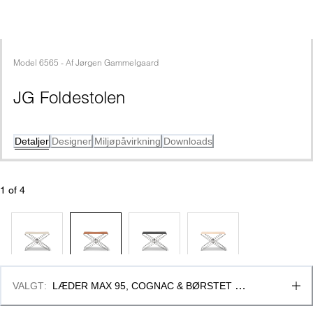
Model
6565
 - 
Af
Jørgen Gammelgaard
JG Foldestolen
Detaljer
Designer
Miljøpåvirkning
Downloads
1
 of 
4
VALGT
:
LÆDER MAX 95, COGNAC & BØRSTET 
RUSTFRIT STÅL