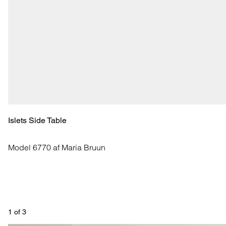
Islets Side Table
Model 6770 af Maria Bruun
1
 of 
3