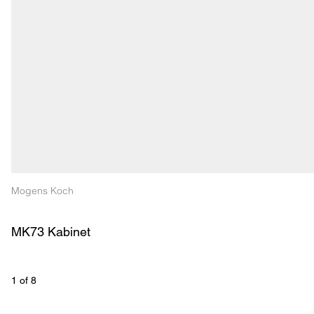
Mogens Koch
MK73 Kabinet
1
 of 
8