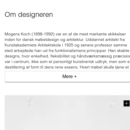
Om designeren
Mogens Koch (1898-1992) var en af de mest markante skikkelser
inden for dansk møbeldesign og arkitektur. Uddannet arkitekt fra
Kunstakademiets Arkitektskole i 1925 og senere professor samme
sted arbejdede han ud fra funktionalismens principper. Han skabte
designs, hvor enkelhed, fleksibilitet og håndværksmæssig præcisio
var i centrum, ikke som et personligt kunstnerisk
udtryk, men som e
destillering af form til dens rene essens. Hvert møbel skulle tjene et
klart formål med en underspillet elegance og lang levetid.
Mere +