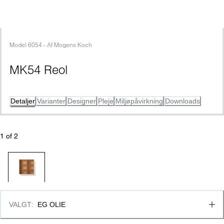
Model
6054
 - 
Af
Mogens Koch
MK54 Reol
Detaljer
Varianter
Designer
Pleje
Miljøpåvirkning
Downloads
1
 of 
2
VALGT
:
EG OLIE