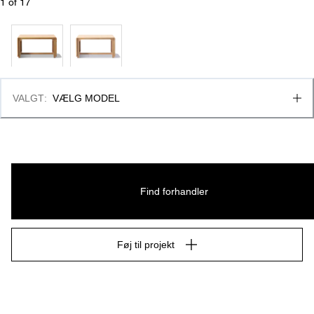
1
 of 
17
VALGT
:
VÆLG MODEL
Find forhandler
Føj til projekt