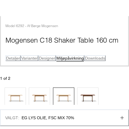
Model
6292
 - 
Af
Børge Mogensen
Mogensen C18 Shaker Table 160 cm
Detaljer
Varianter
Designer
Miljøpåvirkning
Downloads
1
 of 
2
VALGT
:
EG LYS OLIE, FSC MIX 70%