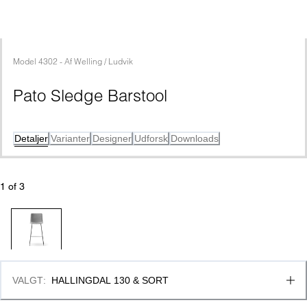
Model
4302
 - 
Af
Welling / Ludvik
Pato Sledge Barstool
Detaljer
Varianter
Designer
Udforsk
Downloads
1
 of 
3
VALGT
:
HALLINGDAL 130 & SORT