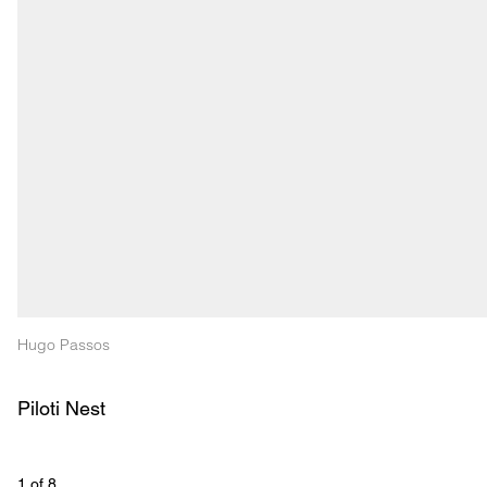
Hugo Passos
Piloti Nest
1
 of 
8