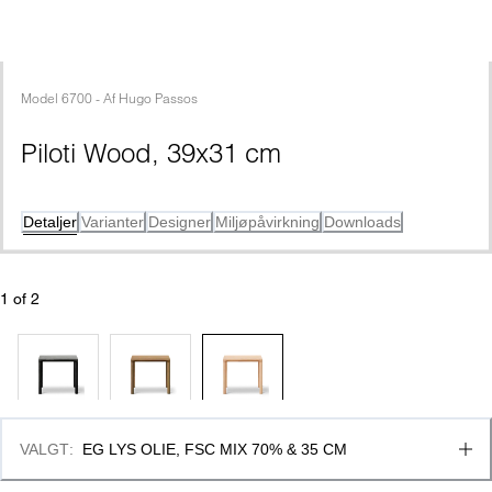
Model
6700
 - 
Af
Hugo Passos
Piloti Wood, 39x31 cm
Detaljer
Varianter
Designer
Miljøpåvirkning
Downloads
1
 of 
2
VALGT
:
EG LYS OLIE, FSC MIX 70% & 35 CM