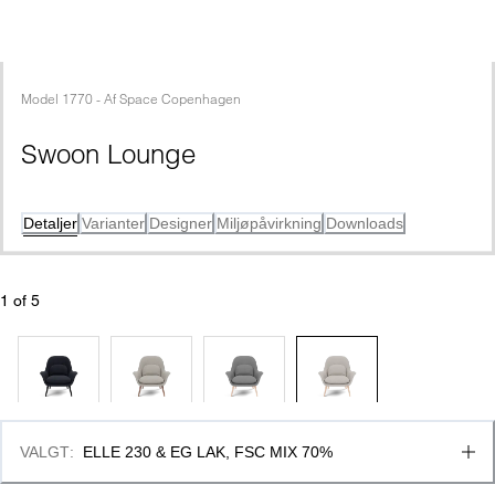
Model
1770
 - 
Af
Space Copenhagen
Swoon Lounge
Detaljer
Varianter
Designer
Miljøpåvirkning
Downloads
1
 of 
5
VALGT
:
ELLE 230 & EG LAK, FSC MIX 70%