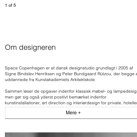
1
 of 
5
Om designeren
Space Copenhagen er et dansk designstudio grundlagt i 2005 af
Signe Bindslev Henriksen og Peter Bundgaard Rützou, der begge 
uddannede fra Kunstakademiets Arkitektskole.
Sammen løser de opgaver indenfor klassisk møbel- og lampedesig
men gør sig også yderst positivt bemærket indenfor
kunstinstallationer, art direction og interiørdesign for private, hotelle
og restauranter over hele verden.
Mere +