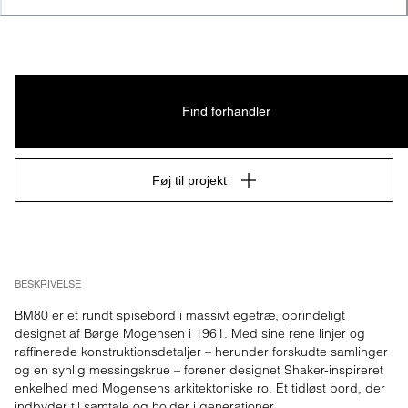
Find forhandler
Føj til projekt
BESKRIVELSE
BM80 er et rundt spisebord i massivt egetræ, oprindeligt 
designet af Børge Mogensen i 1961. Med sine rene linjer og 
raffinerede konstruktionsdetaljer – herunder forskudte samlinger 
og en synlig messingskrue – forener designet Shaker-inspireret 
enkelhed med Mogensens arkitektoniske ro. Et tidløst bord, der 
indbyder til samtale og holder i generationer.