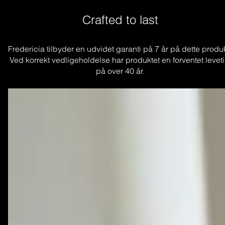
Crafted to last
Fredericia tilbyder en udvidet garanti på 7 år på dette produkt
Ved korrekt vedligeholdelse har produktet en forventet leveti
på over 40 år.