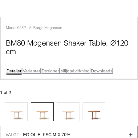
Model
6282
 - 
Af
Børge Mogensen
BM80 Mogensen Shaker Table, Ø120 
cm
Detaljer
Varianter
Designer
Miljøpåvirkning
Downloads
1
 of 
2
VALGT
:
EG OLIE, FSC MIX 70%