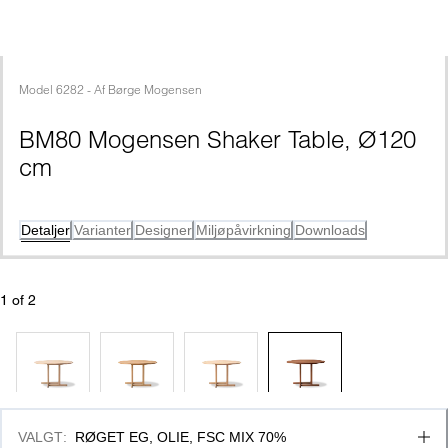
Model
6282
 - 
Af
Børge Mogensen
BM80 Mogensen Shaker Table, Ø120 
cm
Detaljer
Varianter
Designer
Miljøpåvirkning
Downloads
1
 of 
2
VALGT
:
RØGET EG, OLIE, FSC MIX 70%