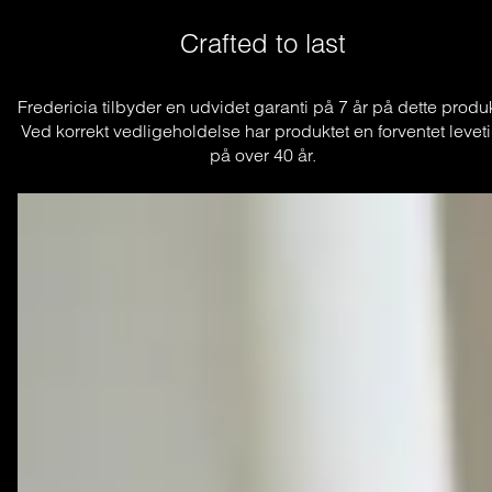
Crafted to last
Fredericia tilbyder en udvidet garanti på 7 år på dette produkt
Ved korrekt vedligeholdelse har produktet en forventet leveti
på over 40 år.