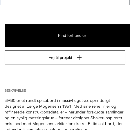
Find forhandler
Føj til projekt
BESKRIVELSE
BM80 er et rundt spisebord i massivt egetræ, oprindeligt 
designet af Børge Mogensen i 1961. Med sine rene linjer og 
raffinerede konstruktionsdetaljer – herunder forskudte samlinger 
og en synlig messingskrue – forener designet Shaker-inspireret 
enkelhed med Mogensens arkitektoniske ro. Et tidløst bord, der 
indbyder til samtale og holder i generationer.