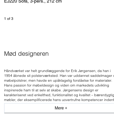
EJ220 Sofa, 3-pers., 212 cm
1
 of 
3
Mød designeren
Håndværket var helt grundlæggende for Erik Jørgensen, da han i
1954 åbnede sit polsterværksted. Han var uddannet saddelmager
møbelpolstrer, men havde en upåklagelig forståelse for materialer.
Hans passion for møbeldesign og viden om markedets udvikling
inspirerede ham til at selv at skabe. Jørgensens design er
karakteriseret ved enkelthed, funktionalitet og kvalitet – bærerdygti
møbler, der eksemplificerede hans uovertrufne kompetencer inden
sofadesign og møbelpolstring.
Mere +