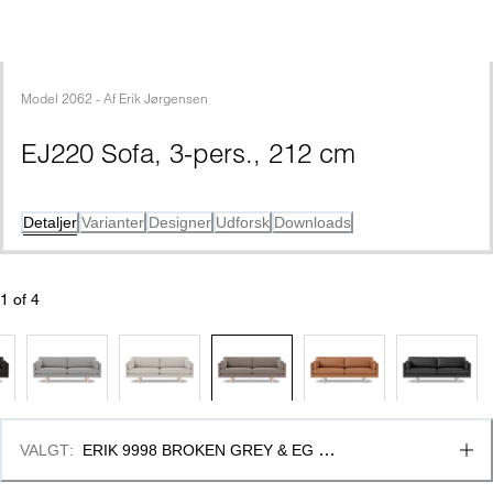
Model
2062
 - 
Af
Erik Jørgensen
EJ220 Sofa, 3-pers., 212 cm
Detaljer
Varianter
Designer
Udforsk
Downloads
1
 of 
4
VALGT
:
ERIK 9998 BROKEN GREY & EG 
SÆBEBEHANDLET, FSC MIX 70%