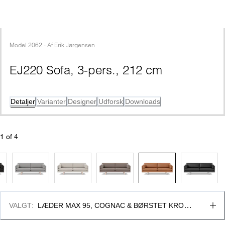
Model
2062
 - 
Af
Erik Jørgensen
EJ220 Sofa, 3-pers., 212 cm
Detaljer
Varianter
Designer
Udforsk
Downloads
1
 of 
4
VALGT
:
LÆDER MAX 95, COGNAC & BØRSTET KROM, 
RUNDE BEN