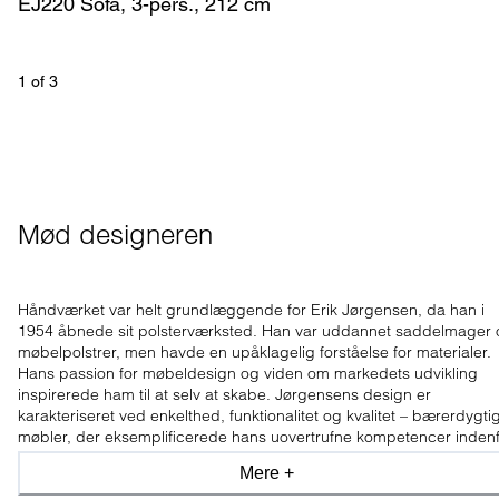
EJ220 Sofa, 3-pers., 212 cm
1
 of 
3
Mød designeren
Håndværket var helt grundlæggende for Erik Jørgensen, da han i
1954 åbnede sit polsterværksted. Han var uddannet saddelmager
møbelpolstrer, men havde en upåklagelig forståelse for materialer.
Hans passion for møbeldesign og viden om markedets udvikling
inspirerede ham til at selv at skabe. Jørgensens design er
karakteriseret ved enkelthed, funktionalitet og kvalitet – bærerdygti
møbler, der eksemplificerede hans uovertrufne kompetencer inden
sofadesign og møbelpolstring.
Mere +