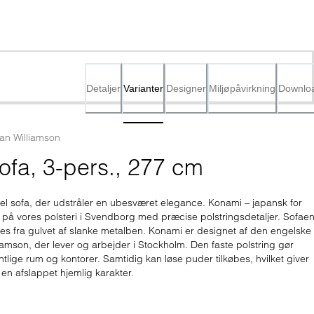
Detaljer
Varianter
Designer
Miljøpåvirkning
Downlo
an Williamson
fa, 3-pers., 277 cm
el sofa, der udstråler en ubesværet elegance. Konami – japansk for 
les på vores polsteri i Svendborg med præcise polstringsdetaljer. Sofaen
tes fra gulvet af slanke metalben. Konami er designet af den engelske 
amson, der lever og arbejder i Stockholm. Den faste polstring gør 
entlige rum og kontorer. Samtidig kan løse puder tilkøbes, hvilket giver 
 en afslappet hjemlig karakter.