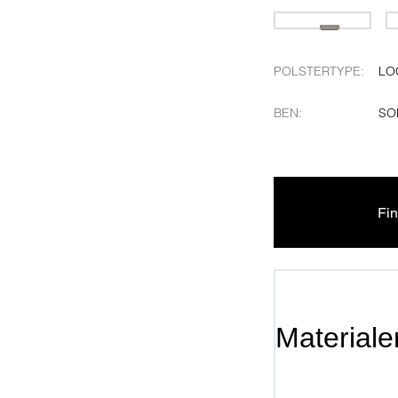
POLSTERTYPE
:
LO
BEN
:
SO
Fin
Materiale