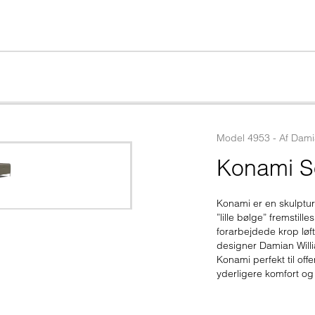
Model
4953
 - 
Af
Dami
Konami So
Konami er en skulptur
”lille bølge” fremstil
forarbejdede krop løf
designer Damian Willi
Konami perfekt til off
yderligere komfort og