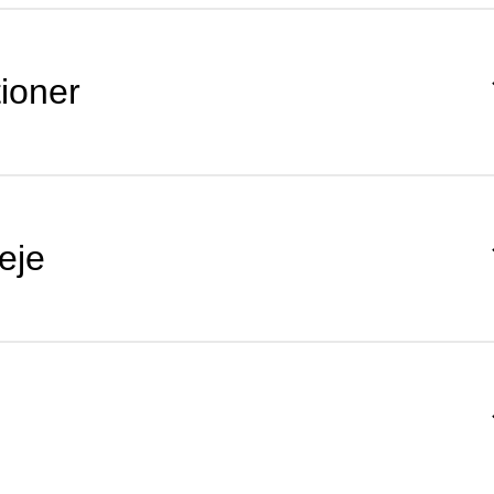
tioner
eje