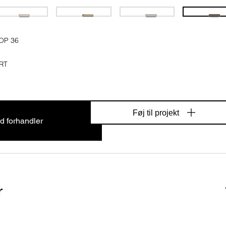
OP 36
RT
Føj til projekt
d forhandler
r