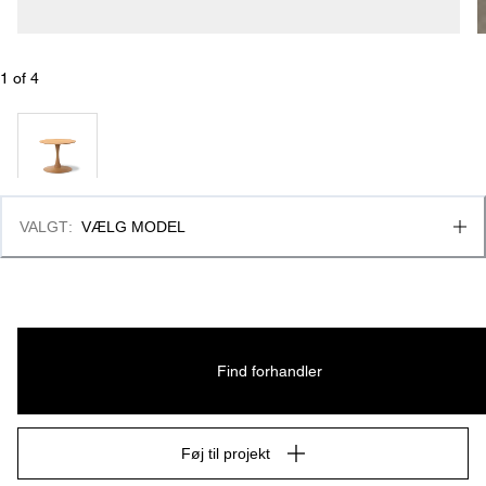
1
 of 
4
VALGT
:
VÆLG MODEL
Find forhandler
Føj til projekt