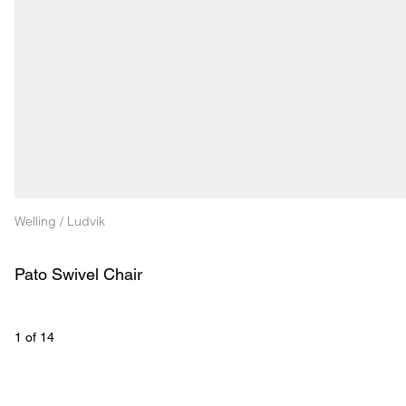
Welling / Ludvik
Pato Swivel Chair
1
 of 
14