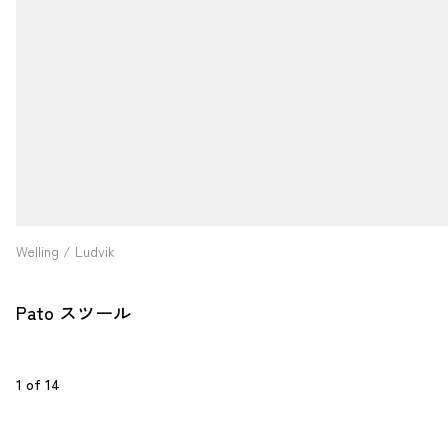
Welling / Ludvik
Pato スツール
1
 of 
14