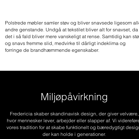
Polstrede møbler samler støv og bliver snavsede ligesom all
andre genstande. Undgå at tekstilet bliver alt for snavset, da
det i så fald bliver mere vanskeligt at rense. Samtidig kan st
og snavs fremme slid, medvirke til dårligt indeklima og
forringe de brandhæmmende egenskaber.
Miljøpåvirkning
Fredericia skaber skandinavisk design, der giver velvære,
hvor mennesker lever, arbejder eller slapper af. Vi viderefør
vores tradition for at skabe funktionelt og bæredygtigt desig
der kan holde i generationer.