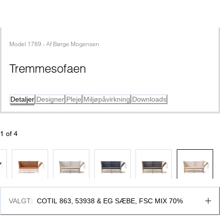
Model
1789
 - 
Af
Børge Mogensen
Tremmesofaen
Detaljer
Designer
Pleje
Miljøpåvirkning
Downloads
1
 of 
4
VALGT
:
COTIL 863, 53938 & EG SÆBE, FSC MIX 70%