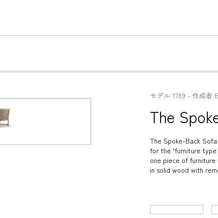
モデル
1789
 - 
作成者
The Spok
The Spoke-Back Sofa is
for the ‘furniture typ
one piece of furniture
in solid wood with re