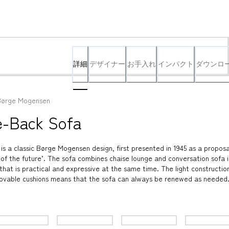
詳細
デザイナー
お手入れ
インパクト
ダウンロ
Børge Mogensen
e-Back Sofa
 a classic Børge Mogensen design, first presented in 1945 as a proposal
e of the future’. The sofa combines chaise lounge and conversation sofa in
 that is practical and expressive at the same time. The light construction
movable cushions means that the sofa can always be renewed as needed