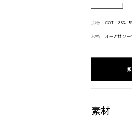
張地
:
COTIL 863、5
木材
:
オーク材 ソー
販
素材