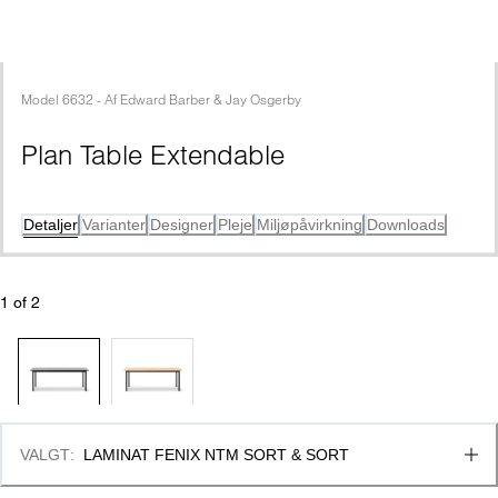
Model
6632
 - 
Af
Edward Barber & Jay Osgerby
Plan Table Extendable
Detaljer
Varianter
Designer
Pleje
Miljøpåvirkning
Downloads
1
 of 
2
VALGT
:
LAMINAT FENIX NTM SORT & SORT