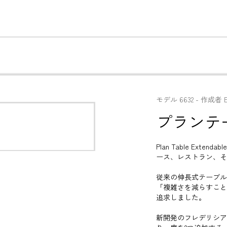
モデル
6632
 - 
作成者
プランテ
Plan Table E
ース、レストラン、そ
従来の伸長式テーブル
「複雑さを減らすこと
追求しました。

新開発のフレデリシア