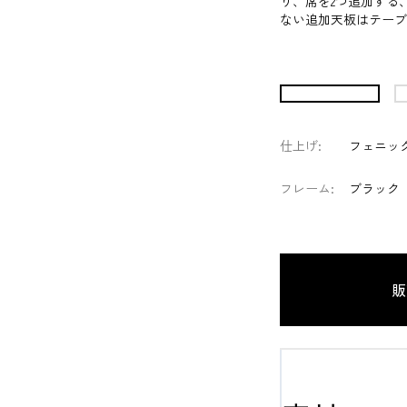
り、席を2つ追加する
ない追加天板はテーブ
仕上げ
:
フェニック
フレーム
:
ブラック
販