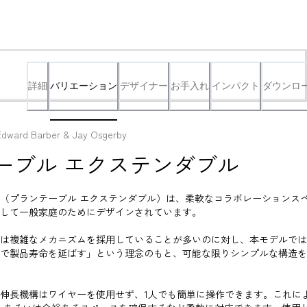
詳細
バリエーション
デザイナー
お手入れ
インパクト
ダウンロ
Edward Barber & Jay Osgerby
ーブル エクステンダブル
xtendable（プランテーブル エクステンダブル）は、柔軟なコラボレーションス
して一般家庭のためにデザインされています。

は複雑なメカニズムを採用していることが多いのに対し、本モデルでは
で製品寿命を延ばす」という理念のもと、可能な限りシンプルな構造を
伸長機構はワイヤーを使用せず、1人でも簡単に操作できます。これに