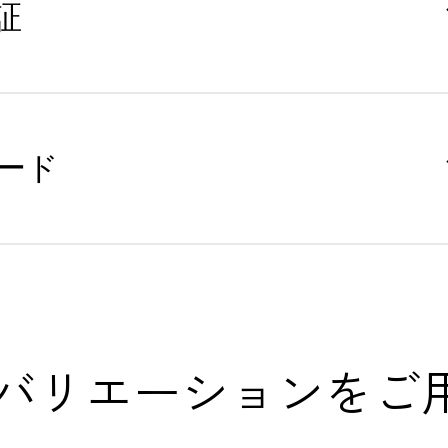
証
ード
とバリエーションをご