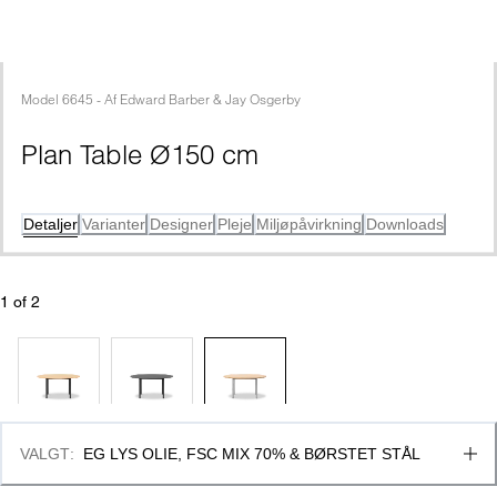
Model
6645
 - 
Af
Edward Barber & Jay Osgerby
Plan Table Ø150 cm
Detaljer
Varianter
Designer
Pleje
Miljøpåvirkning
Downloads
1
 of 
2
VALGT
:
EG LYS OLIE, FSC MIX 70% & BØRSTET STÅL