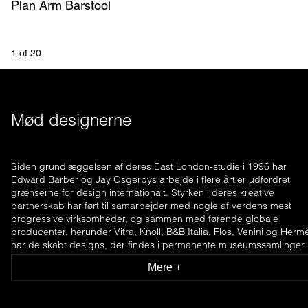
Plan Arm Barstool
1
 of 
20
Mød designerne
Siden grundlæggelsen af deres East London-studie i 1996 har
Edward Barber og Jay Osgerbys arbejde i flere årtier udfordret
grænserne for design internationalt. Styrken i deres kreative
partnerskab har ført til samarbejder med nogle af verdens mest
progressive virksomheder, og sammen med førende globale
producenter, herunder Vitra, Knoll, B&B Italia, Flos, Venini og Herm
har de skabt designs, der findes i permanente museumssamlinger
anerkendt for deres altid interessante, innovative og relevante
Mere +
designs.