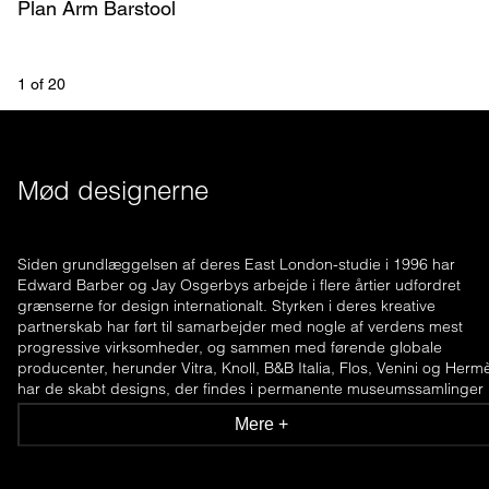
Plan Arm Barstool
1
 of 
20
Mød designerne
Siden grundlæggelsen af deres East London-studie i 1996 har
Edward Barber og Jay Osgerbys arbejde i flere årtier udfordret
grænserne for design internationalt. Styrken i deres kreative
partnerskab har ført til samarbejder med nogle af verdens mest
progressive virksomheder, og sammen med førende globale
producenter, herunder Vitra, Knoll, B&B Italia, Flos, Venini og Herm
har de skabt designs, der findes i permanente museumssamlinger
anerkendt for deres altid interessante, innovative og relevante
Mere +
designs.