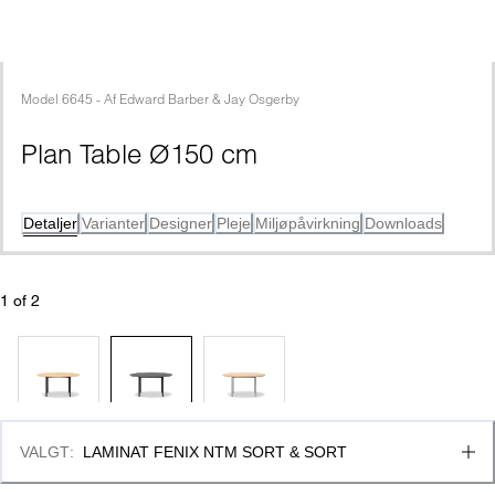
Model
6645
 - 
Af
Edward Barber & Jay Osgerby
Plan Table Ø150 cm
Detaljer
Varianter
Designer
Pleje
Miljøpåvirkning
Downloads
1
 of 
2
VALGT
:
LAMINAT FENIX NTM SORT & SORT