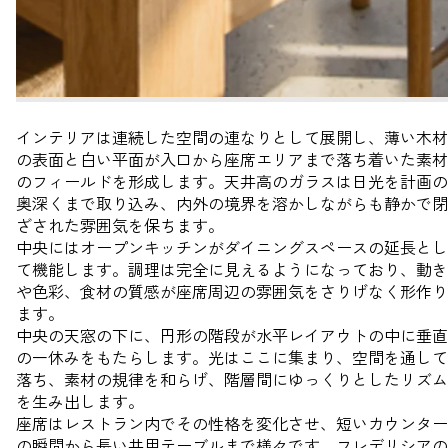
インテリアは連続した空間の連なりとして展開し、薄い木材
の表面と白い平面が入口から座席エリアまで落ち着いた素材
のフィールドを形成します。天井高のガラスは日光を計画の
奥深くまで取り込み、内外の境界を溶かしながらも静かで閉
ざされた雰囲気を保ちます。
中央にはオープンキッチンがダイニングスペースの延長とし
て機能します。調理は完全に見えるようになっており、動き
や色彩、食材の質感が座席周辺の雰囲気をさりげなく形作り
ます。
中央の天窓の下に、円形の階段が水平レイアウトの中に垂直
の一休みをもたらします。光はここに集まり、空間を通して
落ち、素材の規律を和らげ、階層間にゆっくりとしたリズム
を生み出します。
座席はレストラン内でその性格を変化させ、短いカウンター
の瞬間から長い共用テーブルまで様々です。フレデリシアの