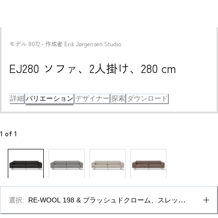
モデル
8072
 - 
作成者
Erik Jørgensen Studio
EJ280 ソファ、2人掛け、280 cm
詳細
バリエーション
デザイナー
探索
ダウンロード
1
 of 
1
選択
:
RE-WOOL 198 & ブラッシュドクローム、スレッジ
ベース（ハイ）