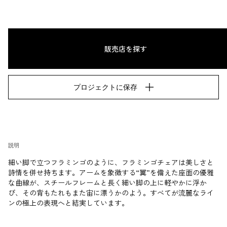
販売店を探す
プロジェクトに保存
説明
細い脚で立つフラミンゴのように、フラミンゴチェアは美しさと
詩情を併せ持ちます。アームを象徴する“翼”を備えた座面の優雅
な曲線が、スチールフレームと長く細い脚の上に軽やかに浮か
び、その背もたれもまた宙に漂うかのよう。すべてが流麗なライ
ンの極上の表現へと結実しています。