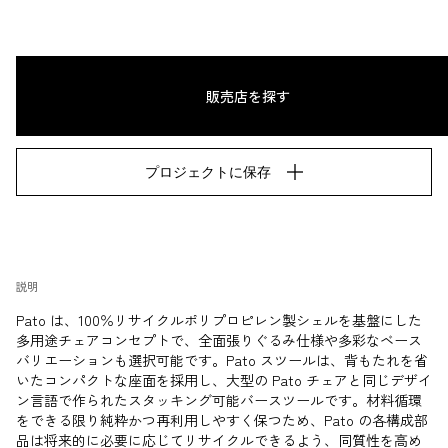
販売店を探す
プロジェクトに保存
説明
Pato は、100％リサイクルポリプロピレン製シェルを基盤にした
多用途チェアコンセプトで、全面張りぐるみ仕様や多彩なベース
バリエーションも選択可能です。Pato スツールは、背もたれを省
いたコンパクトな座面を採用し、大型の Pato チェアと同じデザイ
ン言語で作られたスタッキング可能バースツールです。材料循環
をできる限り純粋かつ再利用しやすく保つため、Pato の各構成部
品は将来的に必要に応じてリサイクルできるよう、同質性を高め