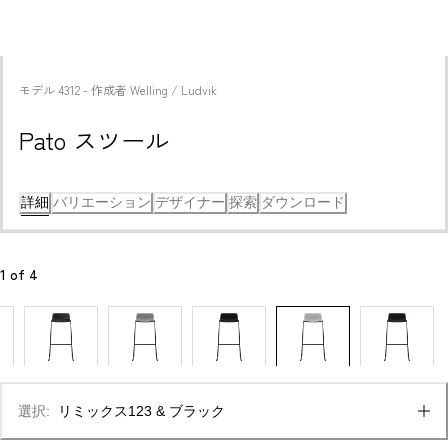
モデル
4312
 - 
作成者
Welling / Ludvik
Pato スツール
詳細
バリエーション
デザイナー
探索
ダウンロード
1
 of 
4
選択
:
リミックス123 & ブラック