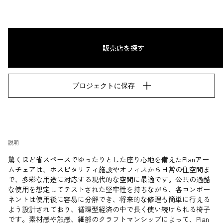
販売店を探す
プロジェクトに保存
説明
驚くほど省スペースでゆったりとした座り心地を備えたPlanアー
ムチェアは、ホスピタリティ施設やオフィスから日常の住空間ま
で、多彩な用途に対応する現代的な空間に最適です。公共の過酷
な使用を想定してテストされた堅牢性を持ちながら、各コンポー
ネントは使用後に容易に分解でき、将来的な修理も簡単に行える
よう設計されており、循環型経済の中で長く使い続けられる椅子
です。素材感や触感、細部のクラフトマンシップによって、Plan