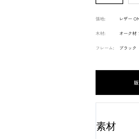
張地
:
レザー OM
木材
:
オーク材 
フレーム
:
ブラック
販
素材