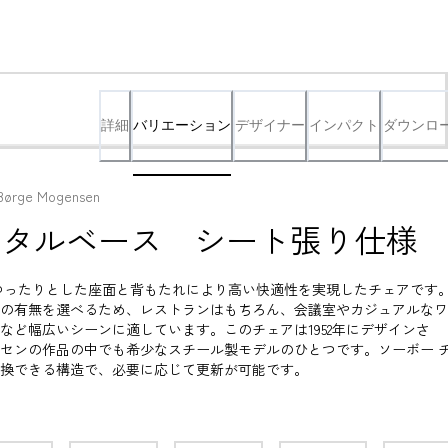
詳細
バリエーション
デザイナー
インパクト
ダウンロ
Børge Mogensen
g メタルベース　シート張り仕様
ゆったりとした座面と背もたれにより高い快適性を実現したチェアです
の有無を選べるため、レストランはもちろん、会議室やカジュアルなワ
など幅広いシーンに適しています。このチェアは1952年にデザインさ
センの作品の中でも希少なスチール製モデルのひとつです。ソーボー 
換できる構造で、必要に応じて更新が可能です。