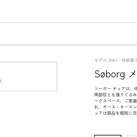
モデル
3061
 - 
作成者
Søbor
ソーボー チェアは、
両部位とも張りぐるみ
ークスペース、ご家庭
れ、ボーエ・モーエン
ェアは部品を個別に交