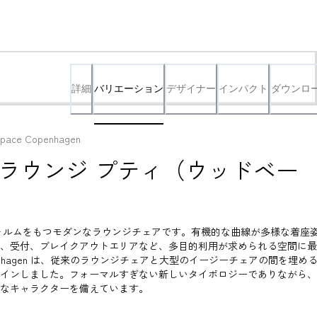
詳細
バリエーション
デザイナー
インパクト
ダウンロ
pace Copenhagen
 ラウンジ プティ（ウッドベー
なフォルムをもつモダンなラウンジチェアです。有機的な曲線が多様な着座
、受付、ブレイクアウトエリアなど、多目的利用が求められる空間に最
openhagen は、従来のラウンジチェアと大型のイージーチェアの間を埋め
インしました。フォーマルすぎない新しいタイポロジーでありながら、
なキャラクターを備えています。