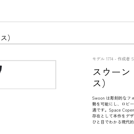
ース）
モデル
1774
 - 
作成者
S
スウーン
ス）
Swoon は彫刻的
勢を可能にし、ロビー
適です。Space C
存在として本作をデザ
ひと目でわかる現代的