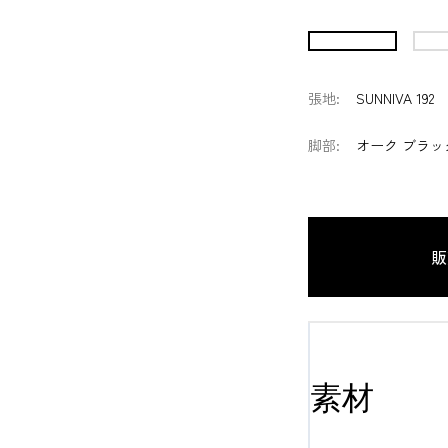
張地
:
SUNNIVA 192
脚部
:
オーク ブラッ
販
素材