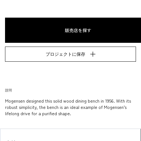
販売店を探す
プロジェクトに保存
説明
Mogensen designed this solid wood dining bench in 1956. With its 
robust simplicity, the bench is an ideal example of Mogensen’s 
lifelong drive for a purified shape.