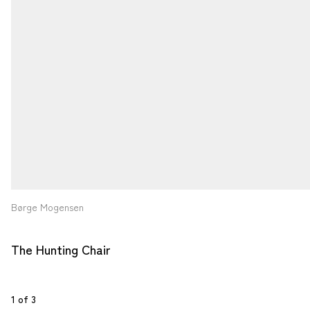
Børge Mogensen
The Hunting Chair
1
 of 
3