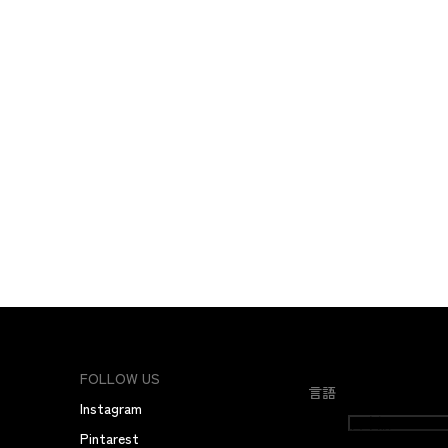
FOLLOW US
言語
Instagram
日本語
Pintarest