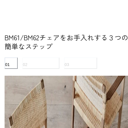
BM61/BM62チェアをお手入れする３つ
簡単なステップ
01
02
03
籐編み
オイル仕上げの木材
リネンウェビング