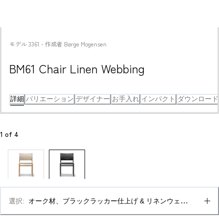
モデル
3361
 - 
作成者
Børge Mogensen
BM61 Chair Linen Webbing
詳細
バリエーション
デザイナー
お手入れ
インパクト
ダウンロード
1
 of 
4
選択
:
オーク材、ブラックラッカー仕上げ & リネンウェビ
ング ブラック