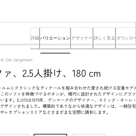
詳細
バリエーション
デザイナー
詳しく見る
ダウンロ
rik Ole Jørgensen
ソファ、2.5人掛け、180 cm
なフォルムにクラシックなディテールを組み合わせた愛され続ける定番モデ
このソファを特徴づけるボタンが、精巧に設計されたデザインにグラフ
ます。EJ315は1975年、デンマークのデザイナー、エリック・オーレ
デザインされました。構築的でありながら快適なデザインは、一般住宅
やレセプションエリアなどさまざまな空間に調和します。