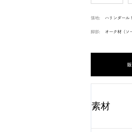
張地
:
ハリンダール 1
脚部
:
オーク材（ソ
販
素材