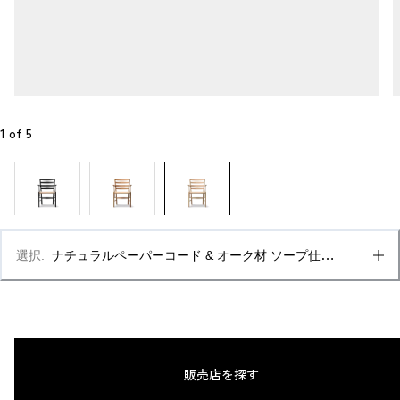
1
 of 
5
選択
:
ナチュラルペーパーコード & オーク材 ソープ仕上
げ、FSCミックス70%
販売店を探す