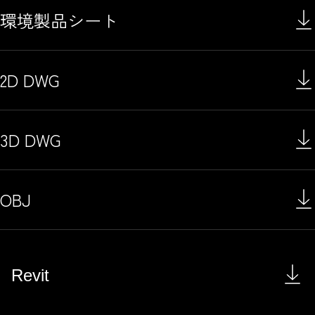
環境製品シート
2D DWG
3D DWG
OBJ
Revit