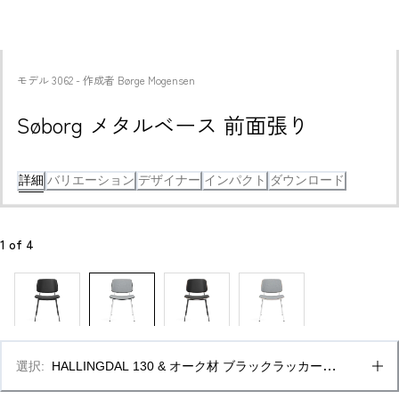
モデル
3062
 - 
作成者
Børge Mogensen
Søborg メタルベース 前面張り
詳細
バリエーション
デザイナー
インパクト
ダウンロード
1
 of 
4
選択
:
HALLINGDAL 130 & オーク材 ブラックラッカー仕
上げ、FSCミックス70%